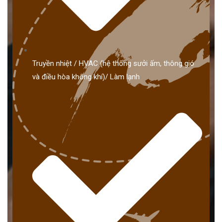
Truyền nhiệt / HVAC (hệ thống sưởi ấm, thông gió
và điều hòa không khí)/ Làm lạnh