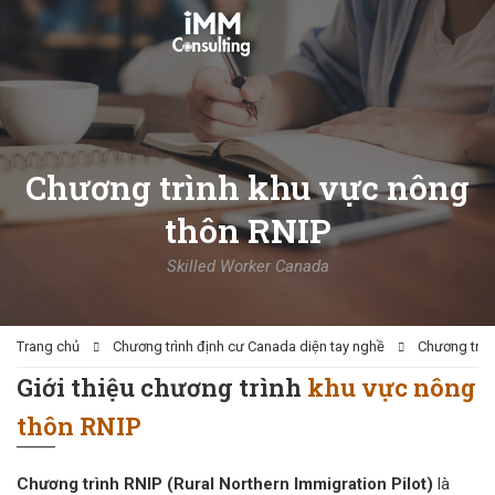
Chương trình khu vực nông
thôn RNIP
Skilled Worker Canada
Trang chủ
Chương trình định cư Canada diện tay nghề
Chương trìn
Giới thiệu chương trình
khu vực nông
thôn RNIP
Chương trình RNIP (Rural Northern Immigration Pilot)
là