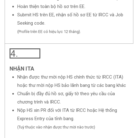
Hoàn thiện toàn bộ hồ sơ trên EE.
Submit HS trên EE, nhận số hồ sơ EE từ IRCC và Job
Seeking code.
(Profile trên EE có hiệu lực 12 tháng).
4.
NHẬN ITA
Nhận được thư mời nộp HS chính thức từ IRCC (ITA)
hoặc thư mời nộp HS bảo lãnh bang từ các bang khác
Chuẩn bị đầy đủ hồ sơ, giấy tờ theo yêu cầu của
chương trình và IRCC.
Nộp HS xin PR đối với ITA từ IRCC hoặc Hệ thống
Express Entry của tỉnh bang.
(Tuỳ thuộc vào nhận được thư mời nào trước)