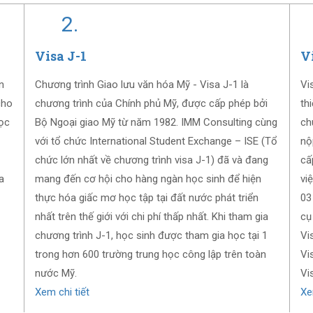
2.
Visa J-1
V
n
Chương trình Giao lưu văn hóa Mỹ - Visa J-1 là
Vi
cho
chương trình của Chính phủ Mỹ, được cấp phép bởi
th
học
Bộ Ngoại giao Mỹ từ năm 1982. IMM Consulting cùng
ch
với tổ chức International Student Exchange – ISE (Tổ
nộ
chức lớn nhất về chương trình visa J-1) đã và đang
cấ
a
mang đến cơ hội cho hàng ngàn học sinh để hiện
vi
thực hóa giấc mơ học tập tại đất nước phát triển
03
nhất trên thế giới với chi phí thấp nhất. Khi tham gia
cụ
chương trình J-1, học sinh được tham gia học tại 1
Vi
trong hơn 600 trường trung học công lập trên toàn
Vi
nước Mỹ.
Vi
Xem chi tiết
Xe