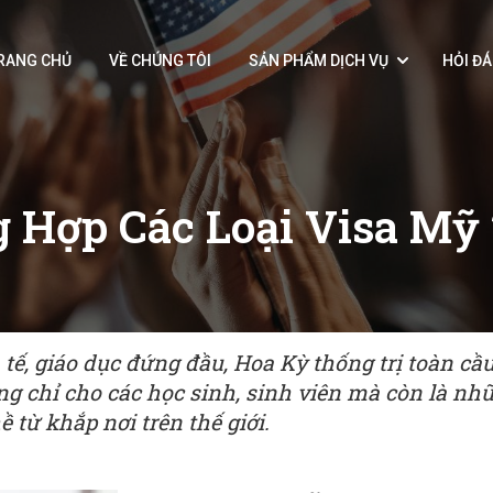
RANG CHỦ
VỀ CHÚNG TÔI
SẢN PHẨM DỊCH VỤ
HỎI Đ
 Hợp Các Loại Visa Mỹ
tế, giáo dục đứng đầu, Hoa Kỳ thống trị toàn cầ
g chỉ cho các học sinh, sinh viên mà còn là nh
 từ khắp nơi trên thế giới.