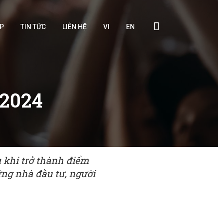
ÁP
TIN TỨC
LIÊN HỆ
VI
EN
 2024
u khi trở thành điểm
ững nhà đầu tư, người