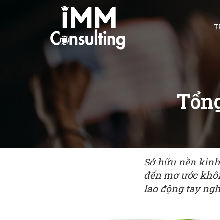
T
Tổng
Sở hữu nền kinh 
đến mơ ước khôn
lao động tay nghề