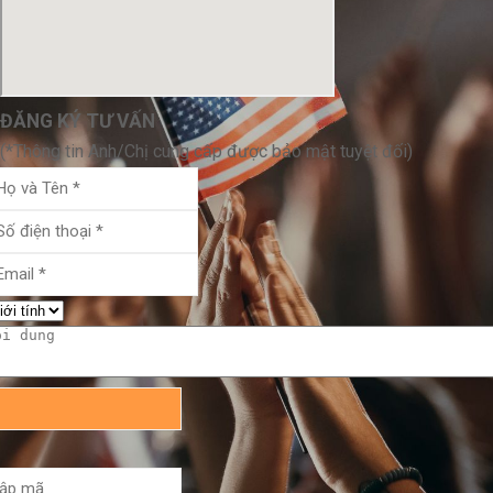
ĐĂNG KÝ TƯ VẤN
(*Thông tin Anh/Chị cung cấp được bảo mật tuyệt đối)