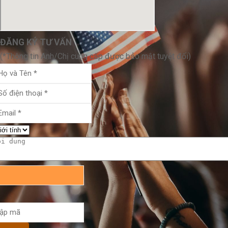
ĐĂNG KÝ TƯ VẤN
(*Thông tin Anh/Chị cung cấp được bảo mật tuyệt đối)