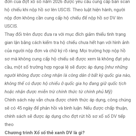
đơn của đợt xổ số năm 2026 được yêu cầu cung cấp bản scan
hộ chiếu khi nộp hồ sơ lên USCIS. Theo luật hiện hành, người
nộp đơn không cần cung cấp hộ chiếu để nộp hồ sơ DV lên
USCIS.
Thay đổi trên được đưa ra với mục đích giảm thiểu tình trạng
gian lận bằng cách kiểm tra hộ chiếu chưa hết hạn với hình ảnh
của người nộp đơn và chữ ký rõ ràng. Mọi trường hợp nộp hồ
sơ mà không cung cấp hộ chiếu sẽ được xem là không đạt yêu
cầu, một số trường hợp ngoại lệ sẽ được áp dụng
(như những
người không được công nhận là công dân ở bất kỳ quốc gia nào,
không thể có được hộ chiếu ở quốc gia họ đang giữ quốc tịch
hoặc nhận được miễn trừ chính thức từ chính phủ Mỹ)
Chính sách này vẫn chưa được chính thức áp dụng, công chúng
sẽ có 45 ngày để phản hồi và bình luận. Nếu được chấp thuận,
chính sách sẽ được áp dụng cho đợt rút hồ sơ xổ số DV tiếp
theo
Chương trình Xổ số thẻ xanh DV là gì?