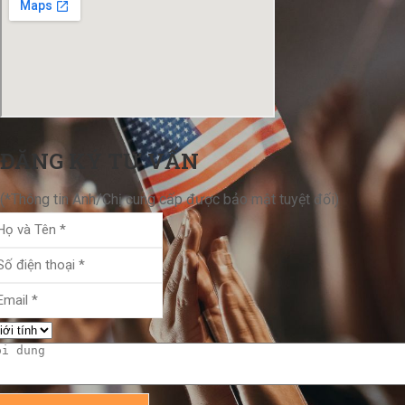
ĐĂNG KÝ TƯ VẤN
(*Thông tin Anh/Chị cung cấp được bảo mật tuyệt đối)