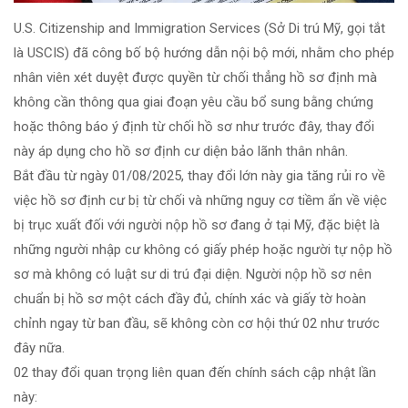
U.S. Citizenship and Immigration Services (Sở Di trú Mỹ, gọi tắt
là USCIS) đã công bố bộ hướng dẫn nội bộ mới, nhằm cho phép
nhân viên xét duyệt được quyền từ chối thẳng hồ sơ định mà
không cần thông qua giai đoạn yêu cầu bổ sung bằng chứng
hoặc thông báo ý định từ chối hồ sơ như trước đây, thay đổi
này áp dụng cho hồ sơ định cư diện bảo lãnh thân nhân.
Bắt đầu từ ngày 01/08/2025, thay đổi lớn này gia tăng rủi ro về
việc hồ sơ định cư bị từ chối và những nguy cơ tiềm ẩn về việc
bị trục xuất đối với người nộp hồ sơ đang ở tại Mỹ, đặc biệt là
những người nhập cư không có giấy phép hoặc người tự nộp hồ
sơ mà không có luật sư di trú đại diện. Người nộp hồ sơ nên
chuẩn bị hồ sơ một cách đầy đủ, chính xác và giấy tờ hoàn
chỉnh ngay từ ban đầu, sẽ không còn cơ hội thứ 02 như trước
đây nữa.
02 thay đổi quan trọng liên quan đến chính sách cập nhật lần
này: