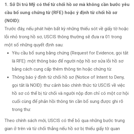
1. Sở Di trú Mỹ có thể từ chối hồ sơ mà không cần bước yêu
cầu bổ sung chứng từ (RFE) hoặc ý định từ chối hồ sơ
(NOID):
Trước đây, nếu phát hiện bất kỳ những thiếu sót về giấy tờ hoặc
lỗi nhỏ trong hồ sơ, USCIS thông thường sẽ đưa ra 01 trong
một số những quyết định sau:
Yêu cầu bổ sung bằng chứng (Request for Evidence, gọi tắt
là RFE): một thông báo để người nộp hồ sơ sửa lỗi hồ sơ
bằng cách cung cấp thêm thông tin hoặc chứng từ.
Thông báo ý định từ chối hồ sơ (Notice of Intent to Deny,
gọi tắt là NOID): thư cảnh báo chính thức từ USCIS về việc
hồ sơ có thể bị từ chối và người nộp đơn chỉ có một cơ hội
cuối cùng để phản hồi thông tin cần bổ sung được ghi rõ
trong thư.
Theo chính sách mới, USCIS có thể bỏ qua những bước trung
gian ở trên và từ chối thẳng nếu hồ sơ bị thiếu giấy tờ quan