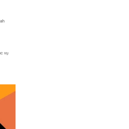
tah
ục vụ