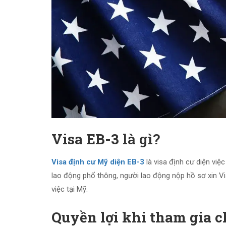
Visa EB-3
là gì?
Visa định cư Mỹ diện EB-3
là visa định cư diện việ
lao động phổ thông, người lao động nộp hồ sơ xin V
việc tại Mỹ.
Quyền lợi khi tham gia 