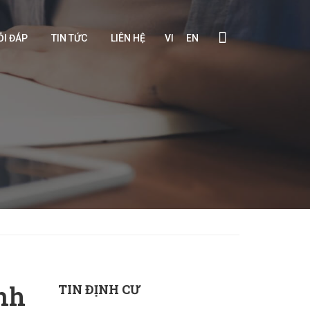
ỎI ĐÁP
TIN TỨC
LIÊN HỆ
VI
EN
anh
TIN ĐỊNH CƯ