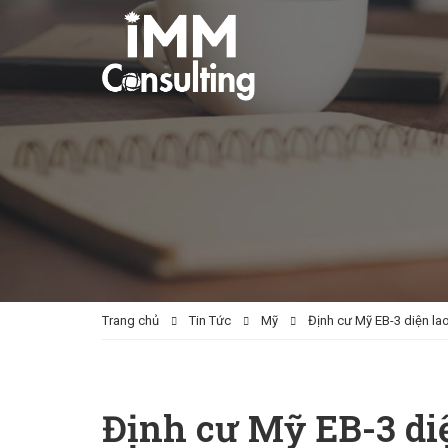
Trang chủ
Tin Tức
Mỹ
Định cư Mỹ EB-3 diện l
Định cư Mỹ EB-3 di