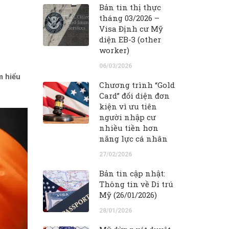
Bản tin thị thực
tháng 03/2026 –
Visa Định cư Mỹ
diện EB-3 (other
worker)
06/03/2026
m hiểu
Chương trình “Gold
Card” đối diện đơn
kiện vì ưu tiên
người nhập cư
nhiều tiền hơn
năng lực cá nhân
27/02/2026
Bản tin cập nhật:
Thông tin về Di trú
Mỹ (26/01/2026)
28/01/2026