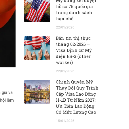
Mỹ dừng xét duyệt
hồ sơ 75 quốc gia
trong danh sách
hạn chế
22/01/2026
Bản tin thị thực
tháng 02/2026 –
Visa Định cư Mỹ
diện EB-3 (other
worker)
22/01/2026
Chính Quyền Mỹ
Thay Đổi Quy Trình
 gia và
Cấp Visa Lao Động
H-1B Từ Năm 2027:
 hội làm
Ưu Tiên Lao Động
Có Mức Lương Cao
15/01/2026