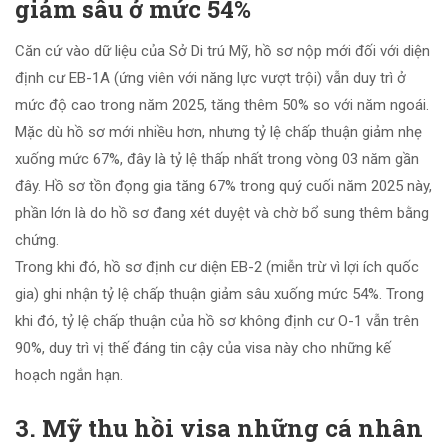
giảm sâu ở mức 54%
Căn cứ vào dữ liệu của Sở Di trú Mỹ, hồ sơ nộp mới đối với diện
định cư EB-1A (ứng viên với năng lực vượt trội) vẫn duy trì ở
mức độ cao trong năm 2025, tăng thêm 50% so với năm ngoái.
Mặc dù hồ sơ mới nhiều hơn, nhưng tỷ lệ chấp thuận giảm nhẹ
xuống mức 67%, đây là tỷ lệ thấp nhất trong vòng 03 năm gần
đây. Hồ sơ tồn đọng gia tăng 67% trong quý cuối năm 2025 này,
phần lớn là do hồ sơ đang xét duyệt và chờ bổ sung thêm bằng
chứng.
Trong khi đó, hồ sơ định cư diện EB-2 (miễn trừ vì lợi ích quốc
gia) ghi nhận tỷ lệ chấp thuận giảm sâu xuống mức 54%. Trong
khi đó, tỷ lệ chấp thuận của hồ sơ không định cư O-1 vẫn trên
90%, duy trì vị thế đáng tin cậy của visa này cho những kế
hoạch ngắn hạn.
3. Mỹ thu hồi visa những cá nhân