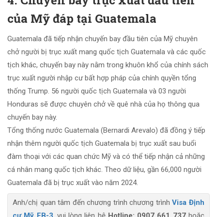
4. Chuyến bay trục xuất đầu tiên
của Mỹ đáp tại Guatemala
Guatemala đã tiếp nhận chuyến bay đầu tiên của Mỹ chuyên
chở người bị trục xuất mang quốc tịch Guatemala và các quốc
tịch khác, chuyến bay này nằm trong khuôn khổ của chính sách
trục xuất người nhập cư bất hợp pháp của chính quyền tổng
thống Trump. 56 người quốc tịch Guatemala và 03 người
Honduras sẽ được chuyên chở về quê nhà của họ thông qua
chuyến bay này.
Tổng thống nước Guatemala (Bernardi Arevalo) đã đồng ý tiếp
nhận thêm người quốc tịch Guatemala bị trục xuất sau buổi
đàm thoại với các quan chức Mỹ và có thể tiếp nhận cả những
cá nhân mang quốc tịch khác. Theo dữ liệu, gần 66,000 người
Guatemala đã bị trục xuất vào năm 2024.
Anh/chị quan tâm đến chương trình chương trình
Visa Định
cư Mỹ EB-3
, vui lòng liên hệ
Hotline: 0907 661 737
hoặc