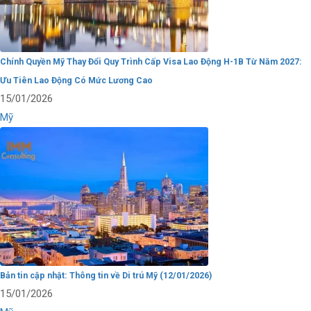
Chính Quyền Mỹ Thay Đổi Quy Trình Cấp Visa Lao Động H-1B Từ Năm 2027:
Ưu Tiên Lao Động Có Mức Lương Cao
15/01/2026
Mỹ
Bản tin cập nhật: Thông tin về Di trú Mỹ (12/01/2026)
15/01/2026