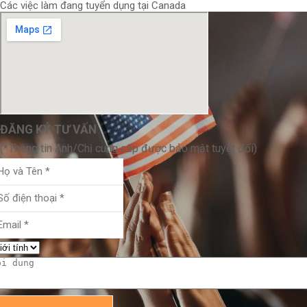
Các việc làm đang tuyển dụng tại Canada
ĐĂNG KÝ TƯ VẤN
(*Thông tin Anh/Chị cung cấp được bảo mật tuyệt đối)