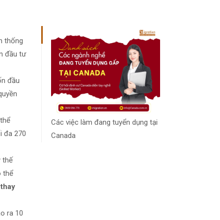
nh thống
n đầu tư
ốn đầu
 quyền
 thể
Các việc làm đang tuyển dụng tại
i đa 270
Canada
 thế
ó thể
 thay
o ra 10