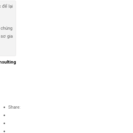
 để lại
, chúng
 sơ gia
sulting
Share: