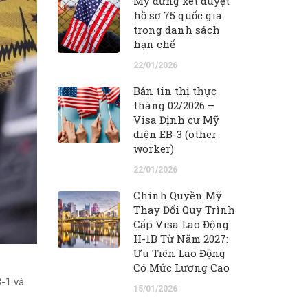
Mỹ dừng xét duyệt
hồ sơ 75 quốc gia
trong danh sách
hạn chế
22/01/2026
Bản tin thị thực
tháng 02/2026 –
Visa Định cư Mỹ
diện EB-3 (other
worker)
22/01/2026
Chính Quyền Mỹ
Thay Đổi Quy Trình
Cấp Visa Lao Động
H-1B Từ Năm 2027:
Ưu Tiên Lao Động
Có Mức Lương Cao
B-1 và
15/01/2026