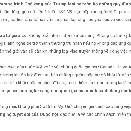
hương trình Thẻ vàng của Trump loại bỏ toàn bộ những quy định 
ỉ cần đóng góp số tiền 1 triệu USD Mỹ trực tiếp vào ngân khố quốc g
phủ, số tiền đầu tư này vẫn sẽ phải đáp ứng các yêu cầu về việc kiể
ầu tư giàu có
, không phải nhóm nhân sự tài năng. Không có bất kỳ lộ
gia lành nghề để trở thành thường trú nhân nếu họ không đáp ứng 
àn thế giới vẫn sẽ cần xin những loại visa truyền thống về công việc 
hận diện của nước Mỹ; khác với những quốc gia như Canada, Úc và 
, trong khi đó Mỹ đang ưu tiên những người nhập cư có khối tài sản 
ưu tiên khối nhập cư diện đầu tư, rủi ro tiềm ẩn trong tương lai là
o tạo và lành nghề sang các quốc gia mà chính sách đang dành
ơng mại, không phải Sở Di trú Mỹ. Giới chuyên gia cảnh báo rằng
việ
ng hộ tuyệt đối của Quốc hội
, đặc biệt là về các chính sách miễn t