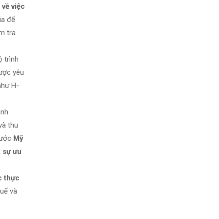
về việc
ia để
m tra
 trình
được yêu
như H-
Anh
và thu
 nước
Mỹ
 sự ưu
c thực
huế và