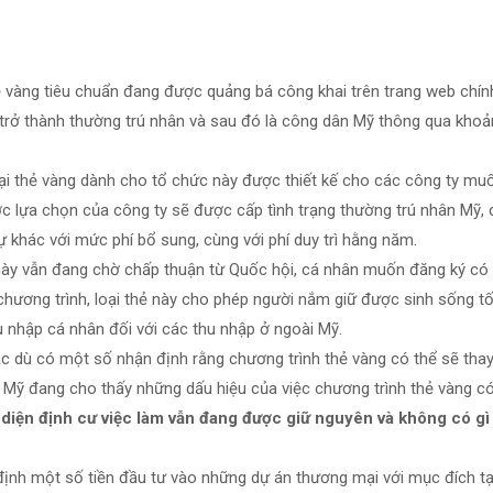
thẻ vàng tiêu chuẩn đang được quảng bá công khai trên trang web chí
h trở thành thường trú nhân và sau đó là công dân Mỹ thông qua khoả
oại thẻ vàng dành cho tổ chức này được thiết kế cho các công ty mu
ợc lựa chọn của công ty sẽ được cấp tình trạng thường trú nhân Mỹ,
 khác với mức phí bổ sung, cùng với phí duy trì hằng năm.
hẻ này vẫn đang chờ chấp thuận từ Quốc hội, cá nhân muốn đăng ký có
hương trình, loại thẻ này cho phép người nắm giữ được sinh sống tố
u nhập cá nhân đối với các thu nhập ở ngoài Mỹ.
mặc dù có một số nhận định rằng chương trình thẻ vàng có thể sẽ thay
n Mỹ đang cho thấy những dấu hiệu của việc chương trình thẻ vàng c
 diện định cư việc làm vẫn đang được giữ nguyên và không có gì
 định một số tiền đầu tư vào những dự án thương mại với mục đích tạ