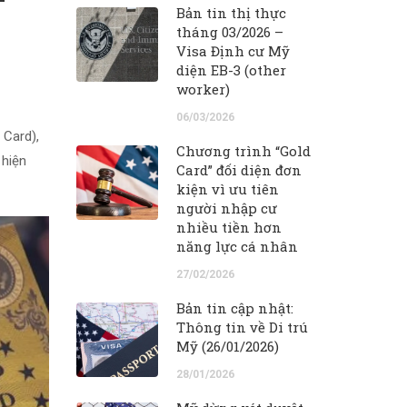
Bản tin thị thực
tháng 03/2026 –
Visa Định cư Mỹ
diện EB-3 (other
worker)
06/03/2026
 Card),
Chương trình “Gold
 hiện
Card” đối diện đơn
kiện vì ưu tiên
người nhập cư
nhiều tiền hơn
năng lực cá nhân
27/02/2026
Bản tin cập nhật:
Thông tin về Di trú
Mỹ (26/01/2026)
28/01/2026