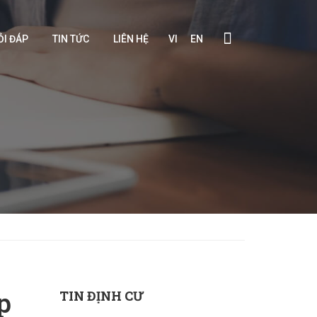
ỎI ĐÁP
TIN TỨC
LIÊN HỆ
VI
EN
p
TIN ĐỊNH CƯ