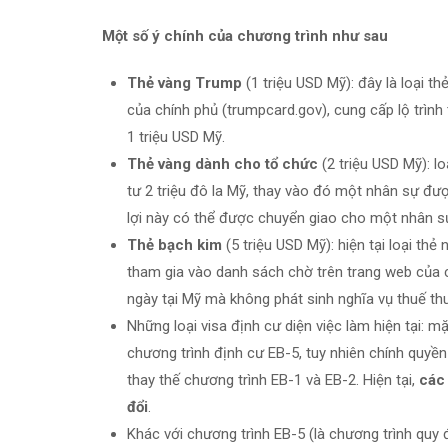
Một số ý chính của chương trình như sau
Thẻ vàng Trump
(1 triệu USD Mỹ): đây là loại 
của chính phủ (trumpcard.gov), cung cấp lộ trìn
1 triệu USD Mỹ.
Thẻ vàng dành cho tổ chức
(2 triệu USD Mỹ): l
tư 2 triệu đô la Mỹ, thay vào đó một nhân sự đư
lợi này có thể được chuyển giao cho một nhân sự
Thẻ bạch kim
(5 triệu USD Mỹ): hiện tại loại t
tham gia vào danh sách chờ trên trang web của c
ngày tại Mỹ mà không phát sinh nghĩa vụ thuế th
Những loại visa định cư diện việc làm hiện tại: 
chương trình định cư EB-5, tuy nhiên chính quyề
thay thế chương trình EB-1 và EB-2. Hiện tại,
các
đổi
.
Khác với chương trình EB-5 (là chương trình quy