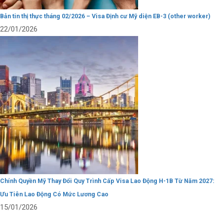
Bản tin thị thực tháng 02/2026 – Visa Định cư Mỹ diện EB-3 (other worker)
22/01/2026
Chính Quyền Mỹ Thay Đổi Quy Trình Cấp Visa Lao Động H-1B Từ Năm 2027:
Ưu Tiên Lao Động Có Mức Lương Cao
15/01/2026