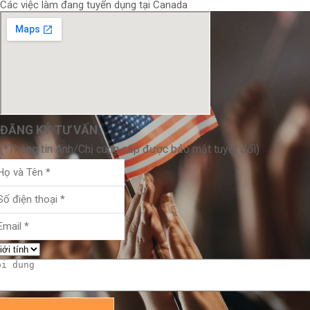
Các việc làm đang tuyển dụng tại Canada
ĐĂNG KÝ TƯ VẤN
(*Thông tin Anh/Chị cung cấp được bảo mật tuyệt đối)