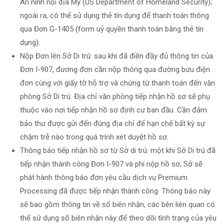
An ninh nội địa Mỹ (US Department of Homeland Security);
ngoài ra, có thể sử dụng thẻ tín dụng để thanh toán thông
qua Đơn G-1405 (form uỷ quyền thanh toán bằng thẻ tín
dụng).
Nộp Đơn lên Sở Di trú: sau khi đã điền đầy đủ thông tin của
Đơn I-907, đương đơn cần nộp thông qua đường bưu điện
đơn cùng với giấy tờ hỗ trợ và chứng từ thanh toán đến văn
phòng Sở Di trú. Địa chỉ văn phòng tiếp nhận hồ sơ sẽ phụ
thuộc vào nơi tiếp nhận hồ sơ định cư ban đầu. Cần đảm
bảo thư được gửi đến đúng địa chỉ để hạn chế bất kỳ sự
chậm trễ nào trong quá trình xét duyệt hồ sơ.
Thông báo tiếp nhận hồ sơ từ Sở di trú: một khi Sở Di trú đã
tiếp nhận thành công Đơn I-907 và phí nộp hồ sơ, Sở sẽ
phát hành thông báo đơn yêu cầu dịch vụ Premium
Processing đã được tiếp nhận thành công. Thông báo này
sẽ bao gồm thông tin về số biên nhận, các bên liên quan có
thể sử dụng số biên nhận này để theo dõi tình trạng của yêu